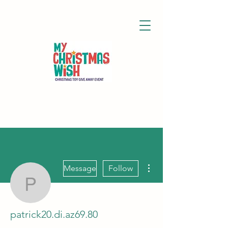
More actions
Message
Follow
patrick20.di.az69.80
patrick20.di.az69.80