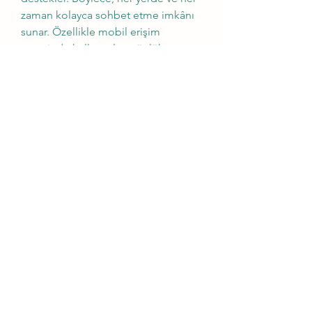
zaman kolayca sohbet etme imkânı 
sunar. Özellikle mobil erişim 
sayesinde kullanıcılar, günlük 
koşturmacaları arasında bile 
sohbetlere katılabiliyorlar. Bu da 
sohbetin sürekli ve canlı kalmasını 
sağlıyor.
My Christmas Wish
mychristmaswish.org@gmail.com
Rushden and Wellingborough, UK
©2020 by My Christmas Wish. Proudly created with
Wix.com