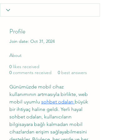
Profile
Join date: Oct 31, 2024
About
0
likes received
0
comments received
0
best answers
Günümüzde mobil cihaz 
kullanımının artmasıyla birlikte, web 
mobil uyumlu 
sohbet odaları 
büyük 
bir ihtiyaç haline geldi. Yerli hayal 
sohbet odaları, kullanıcıların 
bilgisayara bağlı kalmadan mobil 
cihazlardan erişim sağlayabilmesini 
destekler. Böylece, her yerde ve her 